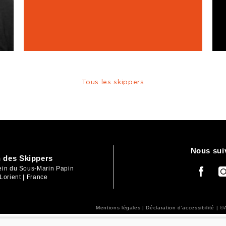
Tous les skippers
Nous sui
 des Skippers
lein du Sous-Marin Papin
Lorient | France
Mentions légales
|
Déclaration d'accessibilité
| ©A