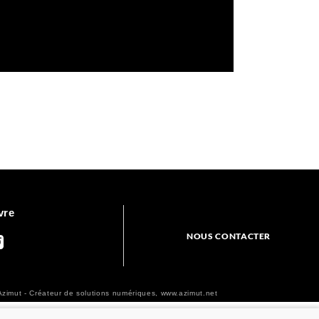
vre
NOUS CONTACTER
zimut - Créateur de solutions numériques,
www.azimut.net