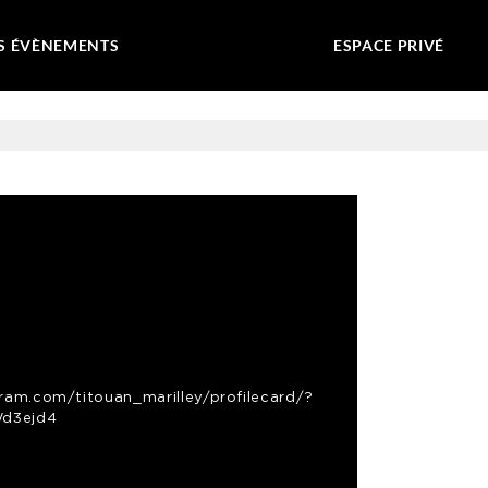
S ÉVÈNEMENTS
ESPACE PRIVÉ
ram.com/titouan_marilley/profilecard/?
d3ejd4