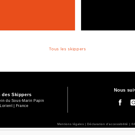
Tous les skippers
Nous sui
 des Skippers
lein du Sous-Marin Papin
Lorient | France
Mentions légales
|
Déclaration d'accessibilité
| ©A