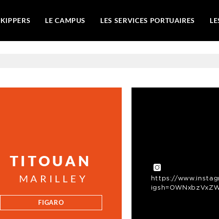
SKIPPERS
LE CAMPUS
LES SERVICES PORTUAIRES
LE
TITOUAN
MARILLEY
https://www.instag
igsh=OWNxbzVxZW
FIGARO