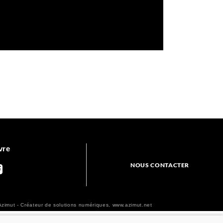
vre
NOUS CONTACTER
zimut - Créateur de solutions numériques,
www.azimut.net