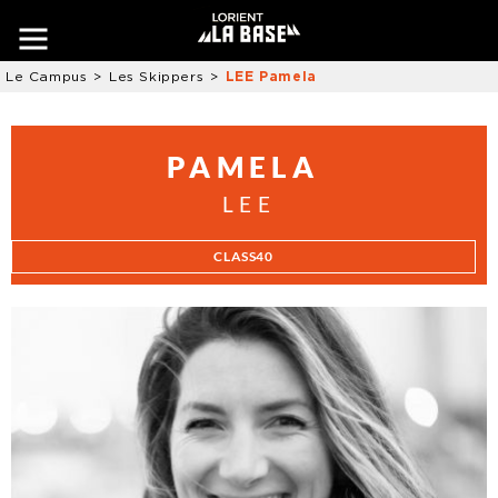
Le Campus
Les Skippers
LEE Pamela
PAMELA
LEE
CLASS40