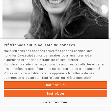
Préférences sur la collecte de données
Nous utilisons des données collectées par des cookies, des
librairies Javascript et nos partenaires pour améliorer votre
Site internet
expérience et analyser le traffic de ce site internet.
Pamela Lee
En utilisant ce site internet, vous nous autorisez à collecter et traiter
ces données tel que décrit dans notre politique de confidentialité.
pamybefree
Vous avez la possibilité de vous opposer à la collecte de ces
https://www.linkedin.com/in/pamela-lee-34a7ab5a/
données en cliquant sur "Tout refuser" ou "Gérer mes choix".
Tout accepter
Tout refuser
Tous les skippers
Gérer mes choix