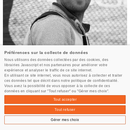
Préférences sur la collecte de données
Nous utilisons des données collectées par des cookies, des
librairies Javascript et nos partenaires pour améliorer votre
Site internet
expérience et analyser le traffic de ce site internet.
https://www.facebook.com/profile.php?
En utilisant ce site internet, vous nous autorisez à collecter et traiter
id=100057450249244
ces données tel que décrit dans notre politique de confidentialité.
Vous avez la possibilité de vous opposer à la collecte de ces
https://www.instagram.com/francoisjambou/
données en cliquant sur "Tout refuser" ou "Gérer mes choix".
YouTube
https://www.linkedin.com/in/fran%C3%A7ois-jambou-
Tout accepter
9b09aa91/
Tout refuser
Gérer mes choix
Tous les skippers