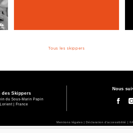
Tous les skippers
Nous sui
 des Skippers
lein du Sous-Marin Papin
Lorient | France
Mentions légales
|
Déclaration d'accessibilité
| ©A