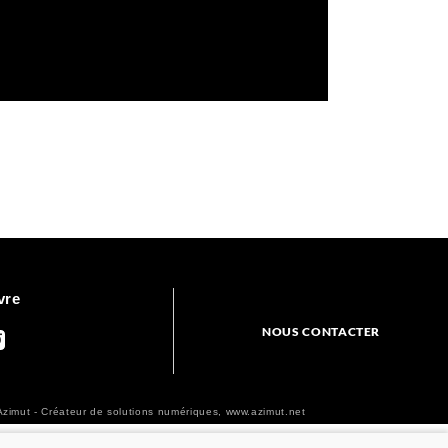
vre
NOUS CONTACTER
zimut - Créateur de solutions numériques,
www.azimut.net