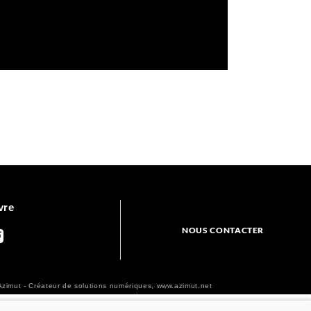
vre
NOUS CONTACTER
zimut - Créateur de solutions numériques,
www.azimut.net