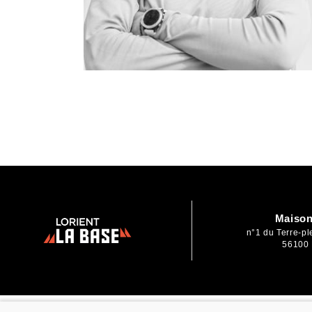
Maison
n°1 du Terre-p
56100 