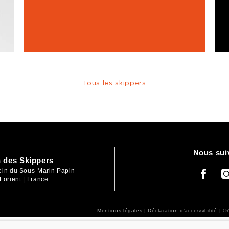
Tous les skippers
Nous sui
 des Skippers
lein du Sous-Marin Papin
Lorient | France
Mentions légales
|
Déclaration d'accessibilité
| ©A