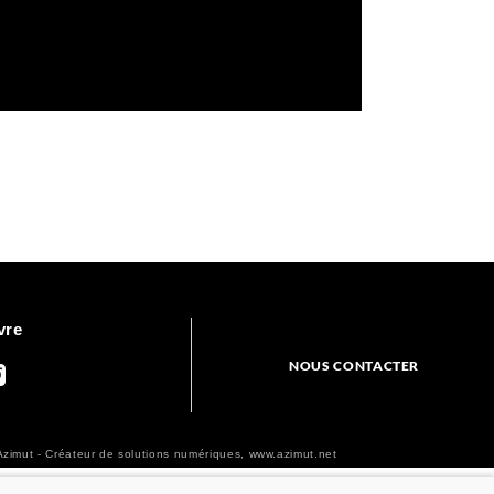
vre
NOUS CONTACTER
zimut - Créateur de solutions numériques,
www.azimut.net