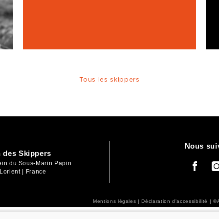
Tous les skippers
Nous sui
 des Skippers
lein du Sous-Marin Papin
Lorient | France
Mentions légales
|
Déclaration d'accessibilité
| ©A